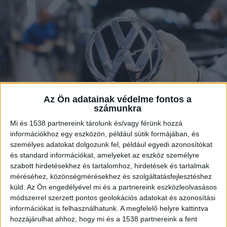
Az Ön adatainak védelme fontos a
számunkra
Mi és 1538 partnereink tárolunk és/vagy férünk hozzá
információkhoz egy eszközön, például sütik formájában, és
személyes adatokat dolgozunk fel, például egyedi azonosítókat
és standard információkat, amelyeket az eszköz személyre
A koronavírus-járvány miatt felfüggeszti a
szabott hirdetésekhez és tartalomhoz, hirdetések és tartalmak
termelést európai üzemeinek
méréséhez, közönségmérésekhez és szolgáltatásfejlesztéshez
többségében a német Volkswagen-
küld.
Az Ön engedélyével mi és a partnereink eszközleolvasásos
csoport, a világ legnagyobb autógyártó
módszerrel szerzett pontos geolokációs adatokat és azonosítási
társasága – jelentették kedden német
információkat is felhasználhatunk. A megfelelő helyre kattintva
hírportálok Herbert Diess vezérigazgatóra
hozzájárulhat ahhoz, hogy mi és a 1538 partnereink a fent