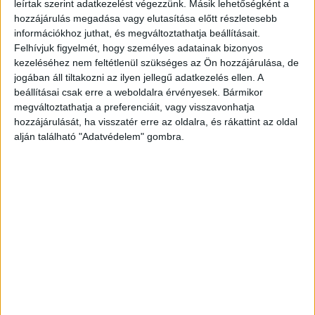
leírtak szerint adatkezelést végezzünk. Másik lehetőségként a
hivatkozva. Ugyancsak a termelés
hozzájárulás megadása vagy elutasítása előtt részletesebb
felfüggesztéséről tett bejelentést a
információkhoz juthat, és megváltoztathatja beállításait.
Mercedes-Benz márka tulajdonosa, a
Felhívjuk figyelmét, hogy személyes adatainak bizonyos
Daimler.
kezeléséhez nem feltétlenül szükséges az Ön hozzájárulása, de
jogában áll tiltakozni az ilyen jellegű adatkezelés ellen. A
beállításai csak erre a weboldalra érvényesek. Bármikor
megváltoztathatja a preferenciáit, vagy visszavonhatja
hozzájárulását, ha visszatér erre az oldalra, és rákattint az oldal
alján található "Adatvédelem" gombra.