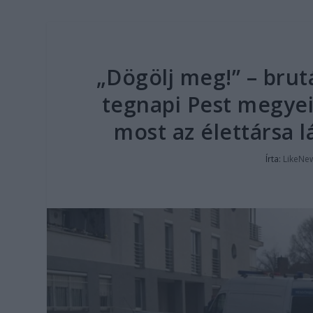
„Dögölj meg!” – brutá
tegnapi Pest megyei 
most az élettársa l
Írta:
LikeNe