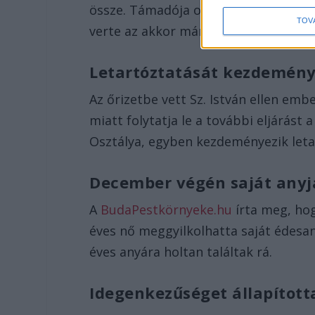
össze. Támadója oda is követte, kését
TOV
verte az akkor már nagy valószínűség
Letartóztatását kezdemény
Az őrizetbe vett Sz. István ellen e
miatt folytatja le a további eljárást
Osztálya, egyben kezdeményezik leta
December végén saját anyj
A
BudaPestkörnyeke.hu
írta meg, ho
éves nő meggyilkolhatta saját édesan
éves anyára holtan találtak rá.
Idegenkezűséget állapítot