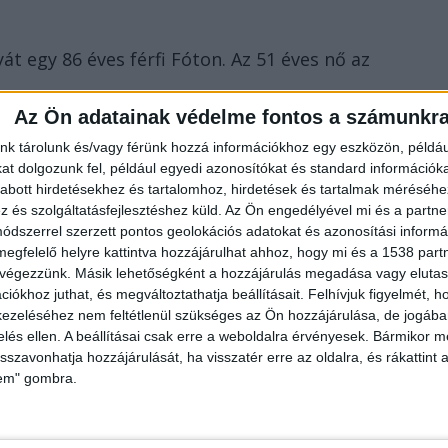
át egy 86 éves férfi Fóton. Az 51 éves nő az
Az Ön adatainak védelme fontos a számunkr
nk tárolunk és/vagy férünk hozzá információkhoz egy eszközön, példáu
t dolgozunk fel, például egyedi azonosítókat és standard információk
dta meg édesanyja élettársa. Az eset pénteken
abott hirdetésekhez és tartalomhoz, hirdetések és tartalmak méréséhe
és szolgáltatásfejlesztéshez küld.
Az Ön engedélyével mi és a partne
dszerrel szerzett pontos geolokációs adatokat és azonosítási informác
megfelelő helyre kattintva hozzájárulhat ahhoz, hogy mi és a 1538 partne
 végezzünk. Másik lehetőségként a hozzájárulás megadása vagy elutasí
iókhoz juthat, és megváltoztathatja beállításait.
Felhívjuk figyelmét, 
sét elismerte, a gyanúsítással szemben
ezeléséhez nem feltétlenül szükséges az Ön hozzájárulása, de jogában 
zelés ellen. A beállításai csak erre a weboldalra érvényesek. Bármikor m
ta, hogy élettársa lányával egy ideje
isszavonhatja hozzájárulását, ha visszatér erre az oldalra, és rákattint a
, amivel 2021. január 8-án ismét
lem" gombra.
zért Sz. István elővett egy kést és „Dögölj
ozat kimenekült a lakásból, az utcán esett