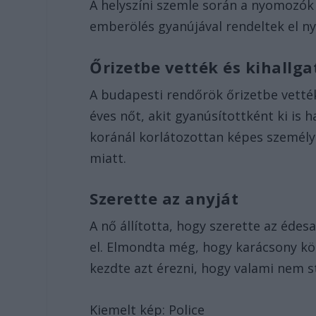
A helyszíni szemle során a nyomozók 
emberölés gyanújával rendeltek el n
Őrizetbe vették és kihallga
A budapesti rendőrök őrizetbe vetté
éves nőt, akit gyanúsítottként ki is 
koránál korlátozottan képes személy
miatt.
Szerette az anyját
A nő állította, hogy szerette az édes
el. Elmondta még, hogy karácsony kör
kezdte azt érezni, hogy valami nem s
Kiemelt kép: Police