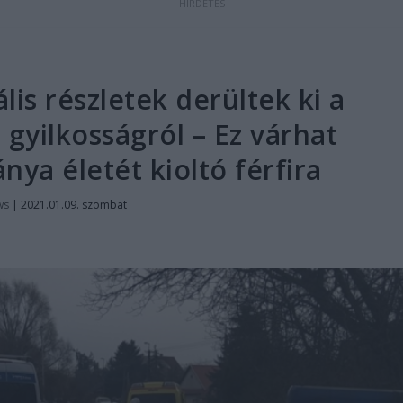
lis részletek derültek ki a
gyilkosságról – Ez várhat
ánya életét kioltó férfira
ws
|
2021.01.09. szombat