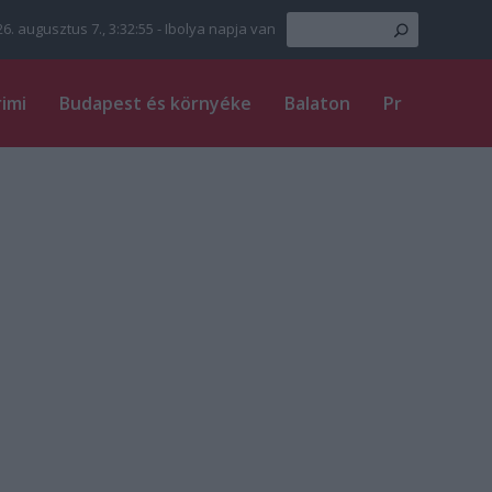
6. augusztus 7., 3:32:56
- Ibolya napja van
rimi
Budapest és környéke
Balaton
Pr