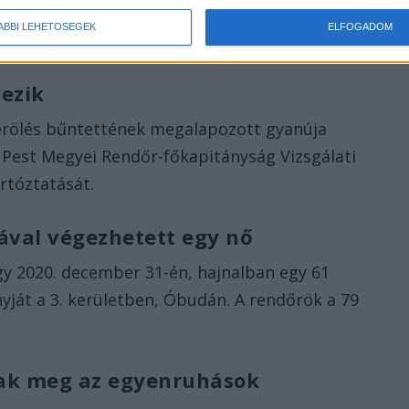
 újra beledöfte, majd egy féltéglával fejbe is
ÁBBI LEHETŐSÉGEK
ELFOGADOM
gel élettelen nőt, számolt be róla a
Police.
ezik
mberölés bűntettének megalapozott gyanúja
 a Pest Megyei Rendőr-főkapitányság Vizsgálati
rtóztatását.
ával végezhetett egy nő
gy 2020. december 31-én, hajnalban egy 61
yját a 3. kerületben, Óbudán. A rendőrök a 79
tak meg az egyenruhások