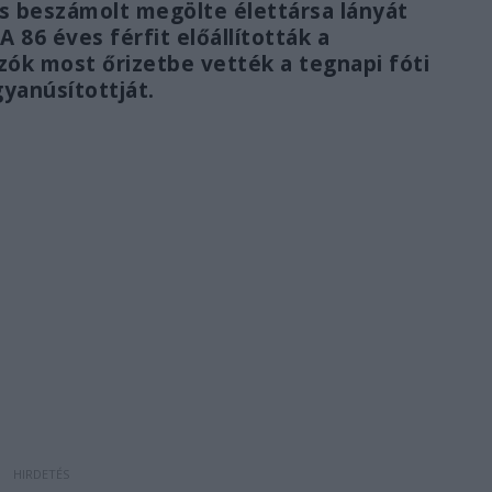
s beszámolt megölte élettársa lányát
 86 éves férfit előállították a
ók most őrizetbe vették a tegnapi fóti
yanúsítottját.