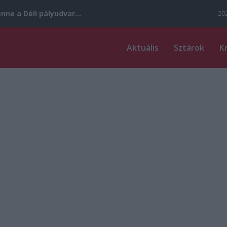
nne a Déli pályudvar...
202
Aktuális
Sztárok
K