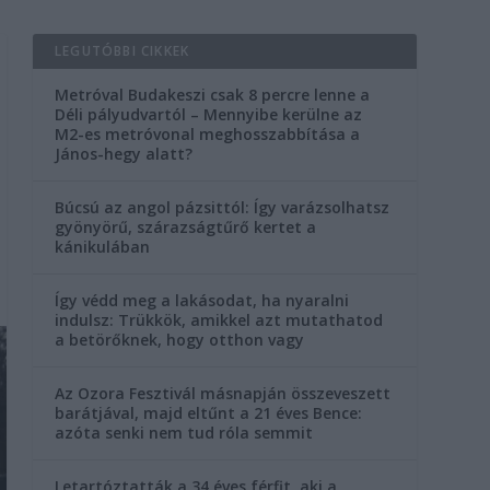
LEGUTÓBBI CIKKEK
Metróval Budakeszi csak 8 percre lenne a
Déli pályudvartól – Mennyibe kerülne az
M2-es metróvonal meghosszabbítása a
János-hegy alatt?
Búcsú az angol pázsittól: Így varázsolhatsz
gyönyörű, szárazságtűrő kertet a
kánikulában
Így védd meg a lakásodat, ha nyaralni
indulsz: Trükkök, amikkel azt mutathatod
a betörőknek, hogy otthon vagy
Az Ozora Fesztivál másnapján összeveszett
barátjával, majd eltűnt a 21 éves Bence:
azóta senki nem tud róla semmit
Letartóztatták a 34 éves férfit, aki a