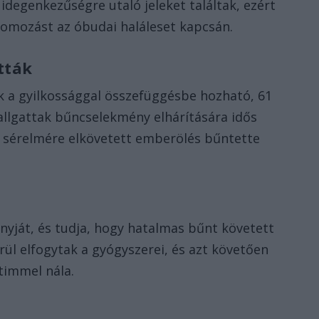
idegenkezűségre utaló jeleket találtak, ezért
yomozást az óbudai haláleset kapcsán.
tták
k a gyilkossággal összefüggésbe hozható, 61
hallgattak bűncselekmény elhárítására idős
 sérelmére elkövetett emberölés bűntette
anyját, és tudja, hogy hatalmas bűnt követett
ül elfogytak a gyógyszerei, és azt követően
timmel nála.