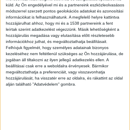
videóinak gyártását. Ezt egy bérház
küld.
Az Ön engedélyével mi és a partnereink eszközleolvasásos
gangján jelentette be, ahol azt is
módszerrel szerzett pontos geolokációs adatokat és azonosítási
megjegyezte, hogy tériszonyos, ezért a
információkat is felhasználhatunk. A megfelelő helyre kattintva
magasban eléggé fél. Havas a videóban
hozzájárulhat ahhoz, hogy mi és a 1538 partnereink a fent
nem mellőzi a trágárkodást sem. Meglepő,
leírtak szerint adatkezelést végezzünk. Másik lehetőségként a
hogy az egykor miniszterelnökökkel
hozzájárulás megadása vagy elutasítása előtt részletesebb
interjúzó Havas Henrik a Való Világ
információkhoz juthat, és megváltoztathatja beállításait.
celebjeinek szintjén kommunikál.
Felhívjuk figyelmét, hogy személyes adatainak bizonyos
kezeléséhez nem feltétlenül szükséges az Ön hozzájárulása, de
jogában áll tiltakozni az ilyen jellegű adatkezelés ellen. A
beállításai csak erre a weboldalra érvényesek. Bármikor
megváltoztathatja a preferenciáit, vagy visszavonhatja
hozzájárulását, ha visszatér erre az oldalra, és rákattint az oldal
alján található "Adatvédelem" gombra.