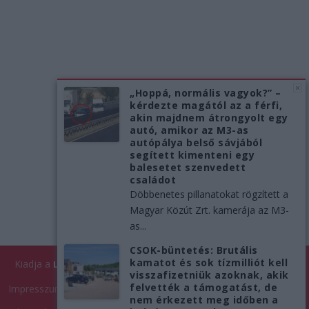
„Hoppá, normális vagyok?” –
kérdezte magától az a férfi,
akin majdnem átrongyolt egy
autó, amikor az M3-as
autópálya belső sávjából
segített kimenteni egy
balesetet szenvedett
családot
Döbbenetes pillanatokat rögzített a
Magyar Közút Zrt. kamerája az M3-
as...
CSOK-büntetés: Brutális
kamatot és sok tízmilliót kell
Kiadja a
| Minden jog fenntartva!
Like Company Kft.
LikeNews
visszafizetniük azoknak, akik
felvették a támogatást, de
Impresszum
Médiaajánlat
Cookie tájékoztató
Adatkezelés
nem érkezett meg időben a