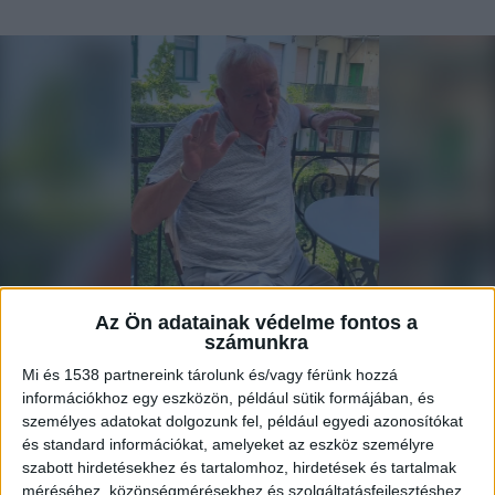
Az Ön adatainak védelme fontos a
számunkra
Mi és 1538 partnereink tárolunk és/vagy férünk hozzá
Úgy hírlik felmondtak Havas Henriknek a
információkhoz egy eszközön, például sütik formájában, és
Jobbikhoz köthető N1TV-nél, de a
személyes adatokat dolgozunk fel, például egyedi azonosítókat
szókimondó műsorvezető nem áll le,
és standard információkat, amelyeket az eszköz személyre
tovább folytatja politikusokat ostorozó
szabott hirdetésekhez és tartalomhoz, hirdetések és tartalmak
méréséhez, közönségmérésekhez és szolgáltatásfejlesztéshez