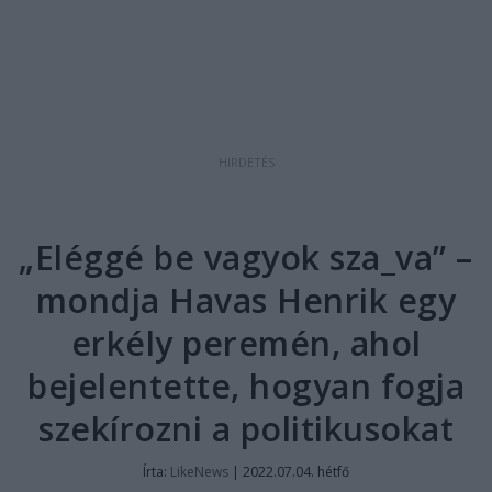
„Eléggé be vagyok sza_va” –
mondja Havas Henrik egy
erkély peremén, ahol
bejelentette, hogyan fogja
szekírozni a politikusokat
Írta:
LikeNews
|
2022.07.04. hétfő