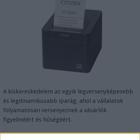
A kiskereskedelem az egyik legversenyképesebb
és legdinamikusabb iparág, ahol a vállalatok
folyamatosan versenyeznek a vásárlók
figyelméért és hűségéért.
Ebben a gyorsan változó környezetben a rapid és