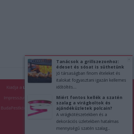
Tanácsok a grillszezonhoz:
édeset és sósat is süthetünk
Jó társaságban finom ételeket és
italokat fogyasztani igazán kellemes
időtöltés....
Kiadja a
| Minden jog fenntartva!
Like Company Kft.
LikeNews
Miért fontos kellék a szatén
Impresszum
Médiaajánlat
Cookie tájékoztató
Adatkezelés
szalag a virágboltok és
BudaPestkörnyéke.hu
Kékvillogó.hu
BalatonKörnyéke.hu
DSA
ajándéküzletek polcain?
A virágkötészetekben és a
Közösségi Média Moderációs Elvek
dekorációs üzletekben hatalmas
mennyiségű szatén szalag...