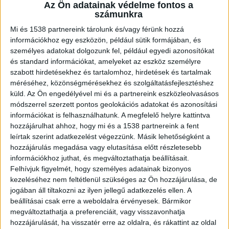
Az Ön adatainak védelme fontos a
pontos tranzakciófeldolgozás, az optimalizált
számunkra
műveletek, valamint az
ITGStore-nál kapható
Mi és 1538 partnereink tárolunk és/vagy férünk hozzá
információkhoz egy eszközön, például sütik formájában, és
blokknyomtató
használata elengedhetetlen a
személyes adatokat dolgozunk fel, például egyedi azonosítókat
fenntartható növekedés és gyorsabb üzleti
és standard információkat, amelyeket az eszköz személyre
terjeszkedés érdekében.
szabott hirdetésekhez és tartalomhoz, hirdetések és tartalmak
méréséhez, közönségmérésekhez és szolgáltatásfejlesztéshez
küld.
Az Ön engedélyével mi és a partnereink eszközleolvasásos
Kiterjesztett mobilitás
módszerrel szerzett pontos geolokációs adatokat és azonosítási
információkat is felhasználhatunk. A megfelelő helyre kattintva
hozzájárulhat ahhoz, hogy mi és a 1538 partnereink a fent
A Star Micronics, a világ legnagyobb globális
leírtak szerint adatkezelést végezzünk. Másik lehetőségként a
POS-megoldás-szolgáltatója innovatív
hozzájárulás megadása vagy elutasítása előtt részletesebb
információkhoz juthat, és megváltoztathatja beállításait.
nyomtatási megoldások széles portfóliójával
Felhívjuk figyelmét, hogy személyes adatainak bizonyos
rendelkezik. Több, mint 30 éves tapasztalattal a
kezeléséhez nem feltétlenül szükséges az Ön hozzájárulása, de
jogában áll tiltakozni az ilyen jellegű adatkezelés ellen. A
Star Micronics TSP100 sorozatú nyomtatói
beállításai csak erre a weboldalra érvényesek. Bármikor
különösen azok számára előnyösek, akik a
megváltoztathatja a preferenciáit, vagy visszavonhatja
hozzájárulását, ha visszatér erre az oldalra, és rákattint az oldal
mobilitást és a rugalmasságot keresik.