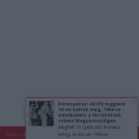
Koronavírus: Hétfő reggelre
10-en haltak meg, 1984-re
emelkedett a fertőzöttek
száma Magyarországon
Meghalt 10 újabb idős krónikus
beteg, és 68-cal, 1984-re
Kiadja a
| Minden jog fenntartva!
Like Company Kft.
LikeNews