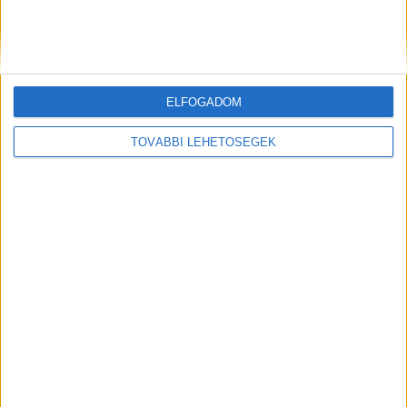
Kiemelt kép: illusztráció
ELFOGADOM
TOVÁBBI LEHETŐSÉGEK