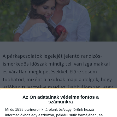
A párkapcsolatok legelejét jelentő randizós-
ismerkedős időszak mindig teli van izgalmakkal
és váratlan meglepetésekkel. Előre sosem
tudhatod, miként alakulnak majd a dolgok, hogy
valóban ti lesztek-e majd az újabb álompár, vagy
egy csúnya csalódással végződik a kaland.
Az Ön adatainak védelme fontos a
számunkra
Mi és 1538 partnereink tárolunk és/vagy férünk hozzá
Meghódítani valakit sosem egyszerű, de ha
információkhoz egy eszközön, például sütik formájában, és