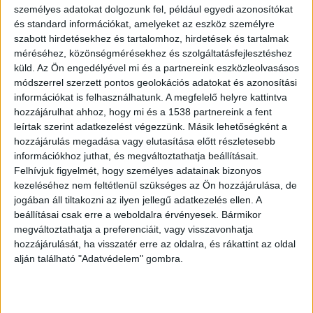
ismered az illető csillagjegyét, akkor máris
személyes adatokat dolgozunk fel, például egyedi azonosítókat
jelentős előnyből indulsz! Cikkünkben az
és standard információkat, amelyeket az eszköz személyre
szabott hirdetésekhez és tartalomhoz, hirdetések és tartalmak
Oroszlán jegyű férfiak elcsábításához adunk pár
méréséhez, közönségmérésekhez és szolgáltatásfejlesztéshez
tippet hölgy olvasóinknak, ha pedig szíved
küld.
Az Ön engedélyével mi és a partnereink eszközleolvasásos
módszerrel szerzett pontos geolokációs adatokat és azonosítási
választottja más zodiákusba tartozik, akkor se
információkat is felhasználhatunk. A megfelelő helyre kattintva
keseredj el, hanem
kattints a Bien.hu horoszkóp
hozzájárulhat ahhoz, hogy mi és a 1538 partnereink a fent
leírtak szerint adatkezelést végezzünk. Másik lehetőségként a
rovatára
!
hozzájárulás megadása vagy elutasítása előtt részletesebb
információkhoz juthat, és megváltoztathatja beállításait.
Határozott fellépés, figyelemreméltó
Felhívjuk figyelmét, hogy személyes adatainak bizonyos
kezeléséhez nem feltétlenül szükséges az Ön hozzájárulása, de
megjelenés
jogában áll tiltakozni az ilyen jellegű adatkezelés ellen. A
beállításai csak erre a weboldalra érvényesek. Bármikor
megváltoztathatja a preferenciáit, vagy visszavonhatja
Az Oroszlán férfiak szeretnek a reflektorfényben
hozzájárulását, ha visszatér erre az oldalra, és rákattint az oldal
tündökölni, magabiztosak és karizmatikusak. Ha
alján található "Adatvédelem" gombra.
te csak egy kis szürke egér vagy, aki elvegyül a
tömegben, akkor viszont garantáljuk, hogy nem