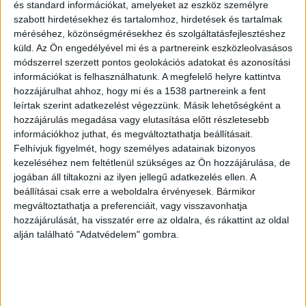
hanem azoknak is, akik fokozni szeretnék az
és standard információkat, amelyeket az eszköz személyre
szabott hirdetésekhez és tartalomhoz, hirdetések és tartalmak
együttlétek minőségét és tartósságát.
méréséhez, közönségmérésekhez és szolgáltatásfejlesztéshez
küld.
Az Ön engedélyével mi és a partnereink eszközleolvasásos
Miben segítenek a potencianövelők?
módszerrel szerzett pontos geolokációs adatokat és azonosítási
információkat is felhasználhatunk. A megfelelő helyre kattintva
A legtöbb potencianövelő szer alapja, hogy
hozzájárulhat ahhoz, hogy mi és a 1538 partnereink a fent
leírtak szerint adatkezelést végezzünk. Másik lehetőségként a
elősegíti a pénisz barlangos testének
hozzájárulás megadása vagy elutasítása előtt részletesebb
vérellátását, így hozzájárul az erőteljesebb és
információkhoz juthat, és megváltoztathatja beállításait.
Felhívjuk figyelmét, hogy személyes adatainak bizonyos
tartósabb merevedéshez. Fontos azonban
kezeléséhez nem feltétlenül szükséges az Ön hozzájárulása, de
hangsúlyozni, hogy ezek a szerek nem váltanak ki
jogában áll tiltakozni az ilyen jellegű adatkezelés ellen. A
automatikusan erekciót: szexuális inger hatására
beállításai csak erre a weboldalra érvényesek. Bármikor
megváltoztathatja a preferenciáit, vagy visszavonhatja
fejtik ki hatásukat. Ezáltal természetesebb
hozzájárulását, ha visszatér erre az oldalra, és rákattint az oldal
élményt biztosítanak, és nem keltik a
alján található "Adatvédelem" gombra.
„mesterséges” hatás érzetét.
A
Super kamagra
például egy olyan összetett