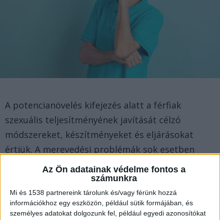
A potencianövelés kifejezés alatt a férfiak
szexuális teljesítményének javítását célzó
módszereket, készítményeket és eljárásokat
értjük. A merevedési problémák sok esetben
fizikai vagy pszichés eredetűek, ám a modern
Az Ön adatainak védelme fontos a
készítmények segítségével ma már hatékonyan
számunkra
kezelhetők. Nem csupán a komoly zavarokkal
Mi és 1538 partnereink tárolunk és/vagy férünk hozzá
információkhoz egy eszközön, például sütik formájában, és
küzdő urak számára jelentenek megoldást,
személyes adatokat dolgozunk fel, például egyedi azonosítókat