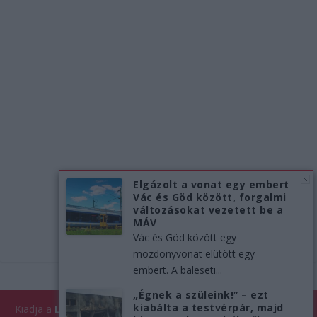
Elgázolt a vonat egy embert
Vác és Göd között, forgalmi
változásokat vezetett be a
MÁV
Vác és Göd között egy
mozdonyvonat elütött egy
embert. A baleseti...
„Égnek a szüleink!” – ezt
kiabálta a testvérpár, majd
Kiadja a
| Minden jog fenntartva!
Like Company Kft.
LikeNews