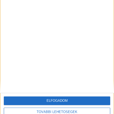
szakban maradt, a táblabíróság hat évre
enyhítette az IMEI-ben lévő büntetlen előéletű
férfi büntetést.
Kiemelt kép: illusztráció
ELFOGADOM
TOVÁBBI LEHETŐSÉGEK