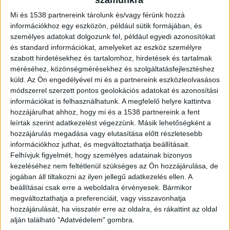
Mi és 1538 partnereink tárolunk és/vagy férünk hozzá
információkhoz egy eszközön, például sütik formájában, és
személyes adatokat dolgozunk fel, például egyedi azonosítókat
és standard információkat, amelyeket az eszköz személyre
szabott hirdetésekhez és tartalomhoz, hirdetések és tartalmak
méréséhez, közönségmérésekhez és szolgáltatásfejlesztéshez
küld.
Az Ön engedélyével mi és a partnereink eszközleolvasásos
módszerrel szerzett pontos geolokációs adatokat és azonosítási
információkat is felhasználhatunk. A megfelelő helyre kattintva
hozzájárulhat ahhoz, hogy mi és a 1538 partnereink a fent
Hat év börtönre ítélte a Győri Ítélőtábla
leírtak szerint adatkezelést végezzünk. Másik lehetőségként a
azt a férfit, aki mellkason szúrta
hozzájárulás megadása vagy elutasítása előtt részletesebb
depressziós feleségét. A férfi azt mondta,
információkhoz juthat, és megváltoztathatja beállításait.
Felhívjuk figyelmét, hogy személyes adatainak bizonyos
az asszonyba véletlenül esett a kés.
kezeléséhez nem feltétlenül szükséges az Ön hozzájárulása, de
jogában áll tiltakozni az ilyen jellegű adatkezelés ellen. A
beállításai csak erre a weboldalra érvényesek. Bármikor
megváltoztathatja a preferenciáit, vagy visszavonhatja
hozzájárulását, ha visszatér erre az oldalra, és rákattint az oldal
alján található "Adatvédelem" gombra.