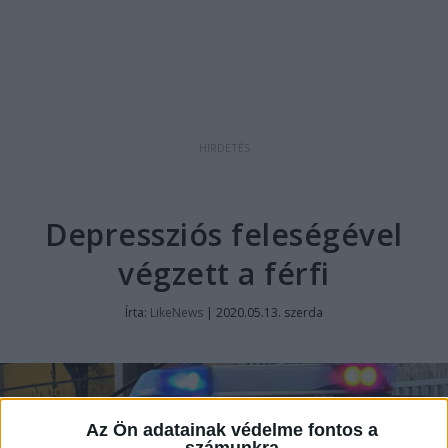
Depressziós feleségével
végzett a férfi
Írta:
LikeNews
|
2020.05.13. szerda
Az Ön adatainak védelme fontos a
számunkra