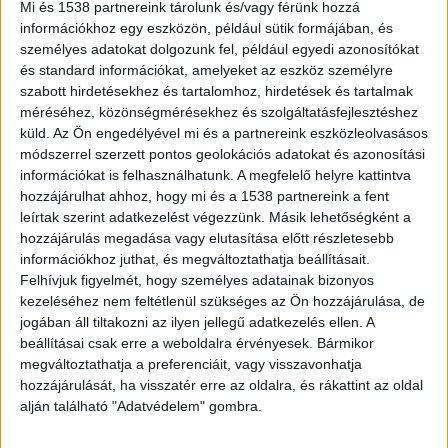
Mi és 1538 partnereink tárolunk és/vagy férünk hozzá
információkhoz egy eszközön, például sütik formájában, és
személyes adatokat dolgozunk fel, például egyedi azonosítókat
és standard információkat, amelyeket az eszköz személyre
szabott hirdetésekhez és tartalomhoz, hirdetések és tartalmak
méréséhez, közönségmérésekhez és szolgáltatásfejlesztéshez
küld.
Az Ön engedélyével mi és a partnereink eszközleolvasásos
módszerrel szerzett pontos geolokációs adatokat és azonosítási
információkat is felhasználhatunk. A megfelelő helyre kattintva
hozzájárulhat ahhoz, hogy mi és a 1538 partnereink a fent
Molnár Áron alaposan kiosztotta
leírtak szerint adatkezelést végezzünk. Másik lehetőségként a
Várkonyi Andreát, aki sírós hangon
hozzájárulás megadása vagy elutasítása előtt részletesebb
panaszkodott, majd felvett néhány
információkhoz juthat, és megváltoztathatja beállításait.
milliárdos osztalékot és
Felhívjuk figyelmét, hogy személyes adatainak bizonyos
magánrepülővel Amerikába ment
kezeléséhez nem feltétlenül szükséges az Ön hozzájárulása, de
jogában áll tiltakozni az ilyen jellegű adatkezelés ellen. A
2025.07.07. hétfő
|
Newswire
beállításai csak erre a weboldalra érvényesek. Bármikor
megváltoztathatja a preferenciáit, vagy visszavonhatja
hozzájárulását, ha visszatér erre az oldalra, és rákattint az oldal
Várkonyi Andrea a legutóbbi szereplésével annyira
alján található "Adatvédelem" gombra.
kiverte a biztosítékot, hogy még napok óta is