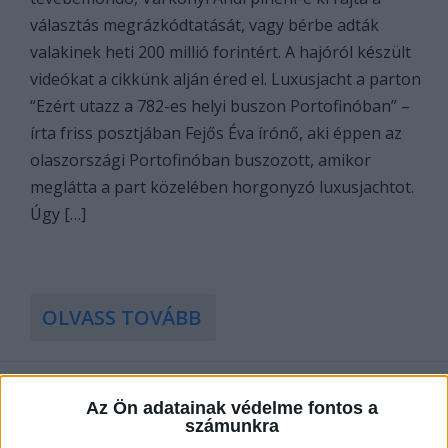
választás megrázkódtatását, vagy bérbe adták
valakinek heti 200 millió forintért. A hajóról készült
videókat a cikkünk alján éred el. Luxusjacht a parton
“Ezért utazz a 782-es helyi buszon Portofinóban” –
írta friss posztjában Fejős Éva írónő, aki éppen az
olaszországi Portofinóban buszozott, amikor
meglátta a part közelében horgonyzó luxusjachtot.
Úgy […]
OLVASS TOVÁBB
Az Ön adatainak védelme fontos a
számunkra